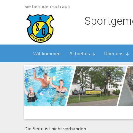
Sie befinden sich auf:
Sportgeme
Willkommen
Aktuelles
Über uns
arrow_downward
arrow_downward
Die Seite ist nicht vorhanden.