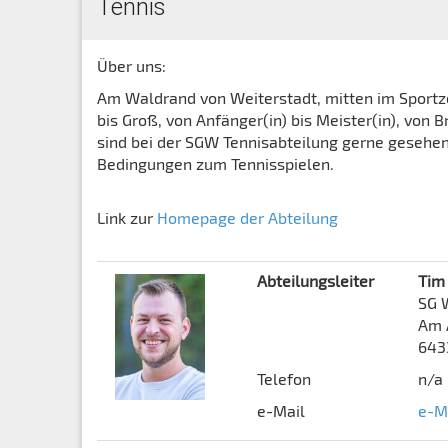
Tennis
Über uns:
Am Waldrand von Weiterstadt, mitten im Sportze
bis Groß, von Anfänger(in) bis Meister(in), von B
sind bei der SGW Tennisabteilung gerne gesehen
Bedingungen zum Tennisspielen.
Link zur
Homepage der Abteilung
Abteilungsleiter
Tim
SG 
Am 
643
Telefon
n/a
e-Mail
e-M