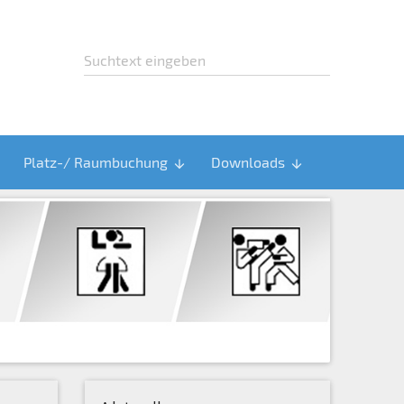
Platz-/ Raumbuchung
Downloads
arrow_downward
arrow_downward