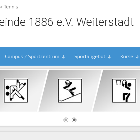
> Tennis
inde 1886 e.V. Weiterstadt
Campus / Sportzentrum
Sportangebot
Kurse
arrow_downward
arrow_downward
arrow_downward