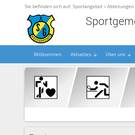
Sie befinden sich auf:
Sportangebot
>
Abteilungen
Sportgeme
Willkommen
Aktuelles
Über uns
arrow_downward
arrow_downward