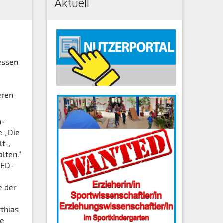
Aktuell
essen
eren
h-
: „Die
t-,
lten.“
LED-
e der
thias
ie