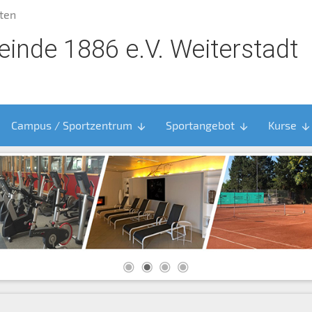
ten
inde 1886 e.V. Weiterstadt
Campus / Sportzentrum
Sportangebot
Kurse
arrow_downward
arrow_downward
arrow_downward