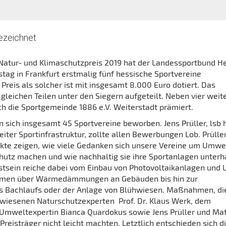
gezeichnet
atur- und Klimaschutzpreis 2019 hat der Landessportbund H
stag in Frankfurt erstmalig fünf hessische Sportvereine
Preis als solcher ist mit insgesamt 8.000 Euro dotiert. Das
gleichen Teilen unter den Siegern aufgeteilt. Neben vier weit
h die Sportgemeinde 1886 e.V. Weiterstadt prämiert.
 sich insgesamt 45 Sportvereine beworben. Jens Prüller, lsb 
iter Sportinfrastruktur, zollte allen Bewerbungen Lob. Prüller
ekte zeigen, wie viele Gedanken sich unsere Vereine um Umwel
hutz machen und wie nachhaltig sie ihre Sportanlagen unterha
sein reiche dabei vom Einbau von Photovoltaikanlagen und 
emen über Wärmedämmungen an Gebäuden bis hin zur
s Bachlaufs oder der Anlage von Blühwiesen. Maßnahmen, di
wiesenen Naturschutzexperten Prof. Dr. Klaus Werk, dem
Umweltexpertin Bianca Quardokus sowie Jens Prüller und Mat
eisträger nicht leicht machten. Letztlich entschieden sich d