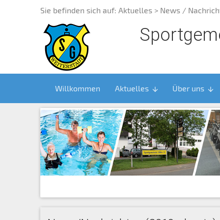
Sie befinden sich auf:
Aktuelles
> News / Nachrich
Sportgeme
Willkommen
Aktuelles
Über uns
arrow_downward
arrow_downward