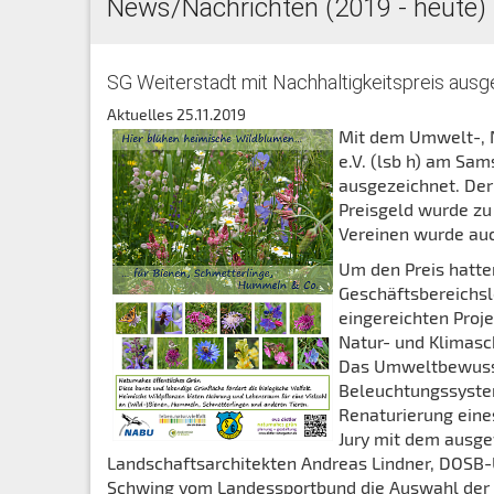
News/Nachrichten (2019 - heute)
SG Weiterstadt mit Nachhaltigkeitspreis aus
Aktuelles
25.11.2019
Mit dem Umwelt-, N
e.V. (lsb h) am Sam
ausgezeichnet. Der 
Preisgeld wurde zu 
Vereinen wurde auc
Um den Preis hatten
Geschäftsbereichsle
eingereichten Proj
Natur- und Klimasc
Das Umweltbewusst
Beleuchtungssyst
Renaturierung eine
Jury mit dem ausge
Landschaftsarchitekten Andreas Lindner, DOSB-
Schwing vom Landessportbund die Auswahl der Pr