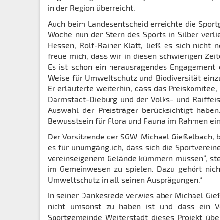
in der Region überreicht.
Auch beim Landesentscheid erreichte die Sport
Woche nun der Stern des Sports in Silber verl
Hessen, Rolf-Rainer Klatt, ließ es sich nicht
freue mich, dass wir in diesen schwierigen Ze
Es ist schon ein herausragendes Engagement e
Weise für Umweltschutz und Biodiversität einzus
Er erläuterte weiterhin, dass das Preiskomitee
Darmstadt-Dieburg und der Volks- und Raiffeis
Auswahl der Preisträger berücksichtigt haben
Bewusstsein für Flora und Fauna im Rahmen eine
Der Vorsitzende der SGW, Michael Gießelbach, b
es für unumgänglich, dass sich die Sportverei
vereinseigenem Gelände kümmern müssen“, stell
im Gemeinwesen zu spielen. Dazu gehört nich
Umweltschutz in all seinen Ausprägungen.“
In seiner Dankesrede verwies aber Michael Gieß
nicht umsonst zu haben ist und dass ein V
Sportgemeinde Weiterstadt dieses Projekt üb