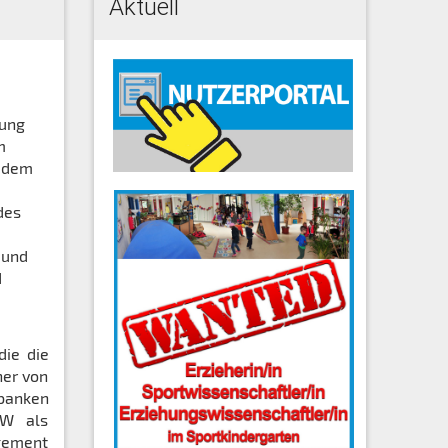
Aktuell
nung
m
n dem
des
 und
d
die die
ner von
nbanken
GW als
agement