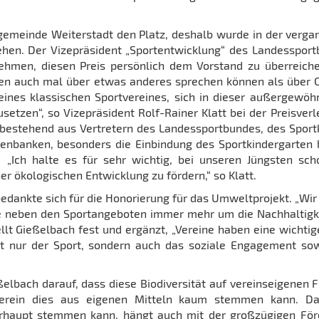
gemeinde Weiterstadt den Platz, deshalb wurde in der verg
iehen. Der Vizepräsident „Sportentwicklung“ des Landesspor
 nehmen, diesen Preis persönlich dem Vorstand zu überreiche
iten auch mal über etwas anderes sprechen können als über 
ines klassischen Sportvereines, sich in dieser außergewöh
etzen“, so Vizepräsident Rolf-Rainer Klatt bei der Preisverl
, bestehend aus Vertretern des Landessportbundes, des Sport
enbanken, besonders die Einbindung des Sportkindergarten 
. „Ich halte es für sehr wichtig, bei unseren Jüngsten sc
r ökologischen Entwicklung zu fördern,“ so Klatt.
edankte sich für die Honorierung für das Umweltprojekt. „Wir
ne neben den Sportangeboten immer mehr um die Nachhaltigk
t Gießelbach fest und ergänzt, „Vereine haben eine wichtig
t nur der Sport, sondern auch das soziale Engagement so
elbach darauf, dass diese Biodiversität auf vereinseigenen 
erein dies aus eigenen Mitteln kaum stemmen kann. Da
erhaupt stemmen kann, hängt auch mit der großzügigen Fö