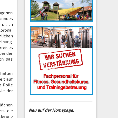
angenen
tbundes
n. „Ich
Corona.
nlichen
eihung.
kreises
bei der
hon das
 halten
eit auf
e Rolle
wie der
Flächen
Neu auf der Homepage:
ss die
rderung