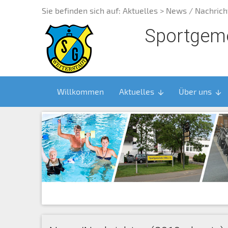
Sie befinden sich auf:
Aktuelles
> News / Nachrich
Sportgeme
Willkommen
Aktuelles
Über uns
arrow_downward
arrow_downward