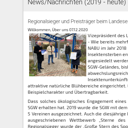
News/Nachrichten (2019 - heute)
Regionalsieger und Preisträger beim Landese
Willkommen, Über uns
07.12.2020
Vizepräsident des 
- Wie bereits mehr
NABU im Jahr 2018 
Insektensterben en
angesiedelt werden
SGW-Geländes, bis
abwechslungsreich
Insektenunterkünft
attraktive natürliche Blühbereiche eingerichte
Beispielcharakter und Übertragbarkeit.
Dass solches ökologisches Engagement eines Sp
SGW erhalten hat. 2019 wurde die SGW mit dem 
5 Vereinen ausgezeichnet. Auch die diesjähri
ausgeschriebenen Wettbewerb „Sterne des 
Regionalsieger wurde der „Große Stern des Spor