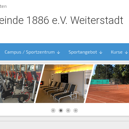
ten
inde 1886 e.V. Weiterstadt
Campus / Sportzentrum
Sportangebot
Kurse
arrow_downward
arrow_downward
arrow_downward