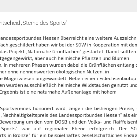
ntscheid „Sterne des Sports“
Landessportbundes Hessen überreicht eine weitere Auszeich
fach geschildert haben wir bei der SGW in Kooperation mit de
das Projekt „Naturnahe Grünflächen“ gestartet. Damit sollte
tgegengewirkt, aber auch heimische Pflanzen und Blumen
. In mehreren Phasen wurden dabei die Grünflächen entlang 
her ohne nennenswerten ökologischen Nutzen, in
e Magerwiesen umgewandelt. Neben einem Eidechsenbiotop
en wurden ausschließlich heimische Wildstauden genutzt un
t. Ergebnis ist eine naturnahe Außenanlage mit hohem
ortvereines honoriert wird, zeigen die bisherigen Preise, 
„Nachhaltigkeitspreis des Landessportbundes Hessen“ als ei
ge Bewerbung um den vom DOSB und den Volks- und Raiffeise
Sports“ war auf regionaler Ebene erfolgreich. Der S
ts in Bronze“ für ein beispielhaftes gesellschaftliches Eng