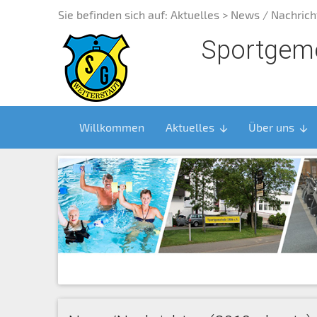
Sie befinden sich auf:
Aktuelles
> News / Nachrich
Sportgeme
Willkommen
Aktuelles
Über uns
arrow_downward
arrow_downward