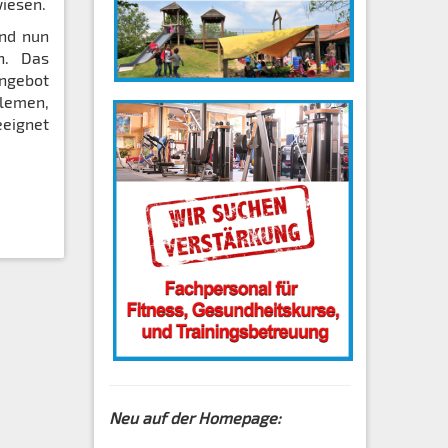
iesen.
und nun
n. Das
angebot
blemen,
eeignet
Neu auf der Homepage: