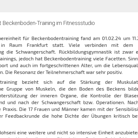
t Beckenboden-Training im Fitnessstudio
pereinheit für Beckenbodentraining fand am 01.02.24 um 11
in Raum Frankfurt statt. Viele verbinden mit dem B
ng die Schwangerschaft. Rückbildungsgymnastik ist zwar e
inings, jedoch hat Beckenbodentraining viele Facetten. Sinnv
port und auch im fortgeschrittenen Alter, um die Lebensqual
n. Die Resonanz der Teilnehmerschaft war sehr positiv.
training bezieht sich auf die Stärkung der Muskula
ine Gruppe von Muskeln, die den Boden des Beckens bild
nterstützung der inneren Organe, die Kontrolle der Blas
nd und nach der Schwangerschaft bzw. Operationen. Nach
e Praxis. Die 17 Frauen und Männer kamen mit der Sensibilis
er Feedbackrunde die hohe Dichte der Übungen kritisch b
 Mohseni eine weitere und nicht so intensive Einheit anzubiet