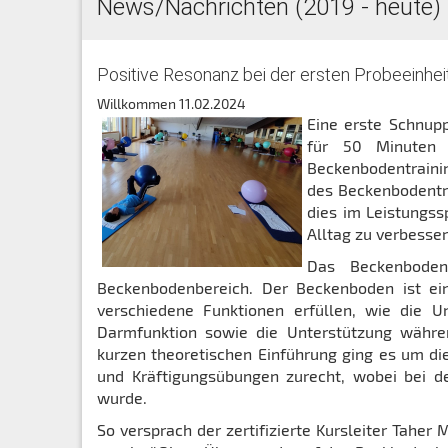
News/Nachrichten (2019 - heute)
Positive Resonanz bei der ersten Probeeinhei
Willkommen
11.02.2024
Eine erste Schnup
für 50 Minuten 
Beckenbodentraini
des Beckenbodentra
dies im Leistungss
Alltag zu verbesser
Das Beckenboden
Beckenbodenbereich. Der Beckenboden ist e
verschiedene Funktionen erfüllen, wie die U
Darmfunktion sowie die Unterstützung währe
kurzen theoretischen Einführung ging es um di
und Kräftigungsübungen zurecht, wobei bei d
wurde.
So versprach der zertifizierte Kursleiter Taher