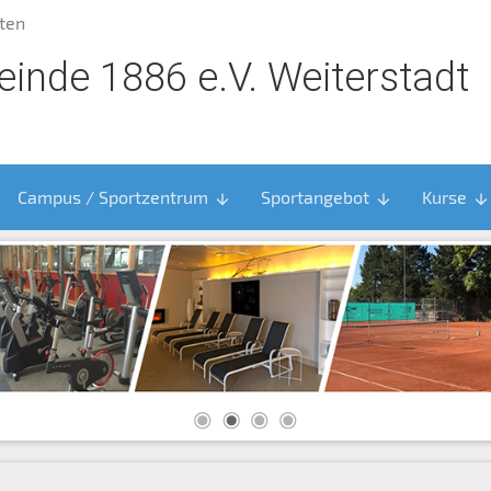
ten
inde 1886 e.V. Weiterstadt
Campus / Sportzentrum
Sportangebot
Kurse
arrow_downward
arrow_downward
arrow_downward