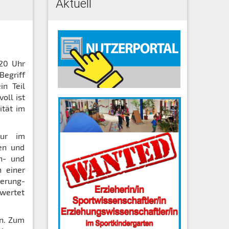
Aktuell
.20 Uhr
egriff
in Teil
oll ist
ität im
tur im
en und
en- und
 einer
ierung-
ewertet
en. Zum