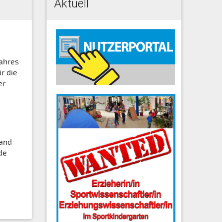
Aktuell
ahres
r die
er
tand
de