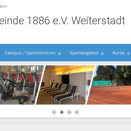
ten
inde 1886 e.V. Weiterstadt
Campus / Sportzentrum
Sportangebot
Kurse
arrow_downward
arrow_downward
arrow_downward