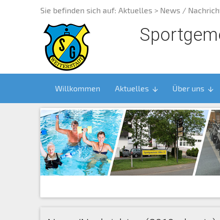
Sie befinden sich auf:
Aktuelles
> News / Nachrich
Sportgeme
Willkommen
Aktuelles
Über uns
arrow_downward
arrow_downward