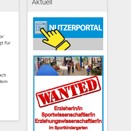
Aktuell
or
gt für
ach
 dem