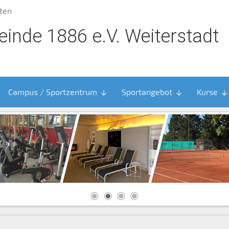
ten
inde 1886 e.V. Weiterstadt
Campus / Sportzentrum
Sportangebot
Kurse
arrow_downward
arrow_downward
arrow_downward