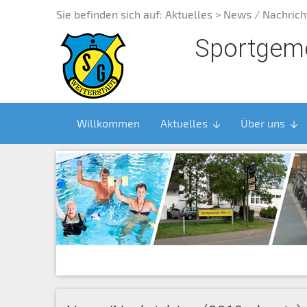
Sie befinden sich auf:
Aktuelles
> News / Nachrich
Sportgeme
Willkommen
Aktuelles
Über uns
arrow_downward
arrow_downward