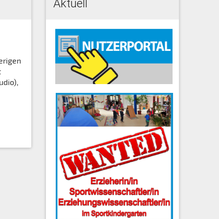
Aktuell
erigen
t
udio),