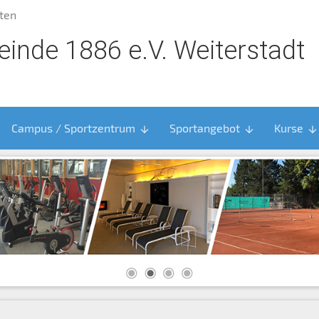
ten
inde 1886 e.V. Weiterstadt
Campus / Sportzentrum
Sportangebot
Kurse
arrow_downward
arrow_downward
arrow_downward