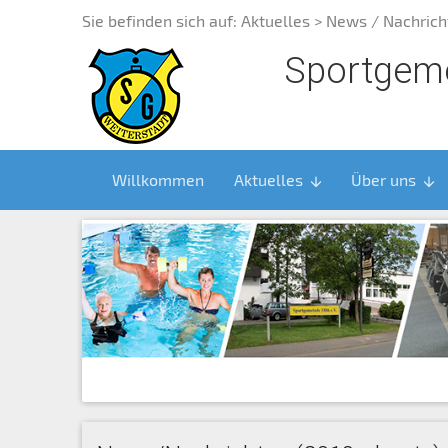
Sie befinden sich auf:
Aktuelles
> News / Nachrich
Sportgeme
Willkommen
Aktuelles
Über uns
arrow_downward
arrow_downward