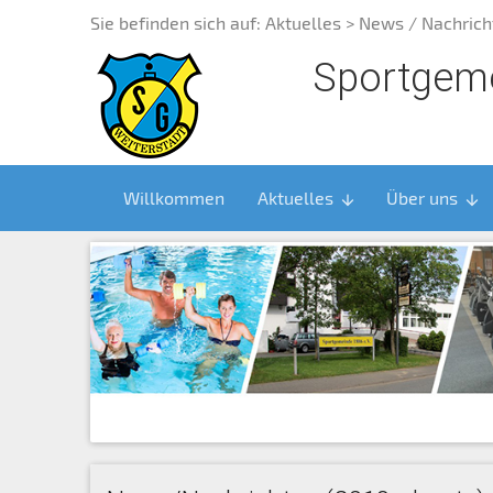
Sie befinden sich auf:
Aktuelles
> News / Nachrich
Sportgeme
Willkommen
Aktuelles
Über uns
arrow_downward
arrow_downward