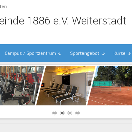
ten
inde 1886 e.V. Weiterstadt
Campus / Sportzentrum
Sportangebot
Kurse
arrow_downward
arrow_downward
arrow_downward