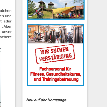
solchen
gen und
t jeder
: „Aber
m unser
fachere
Neu auf der Homepage: