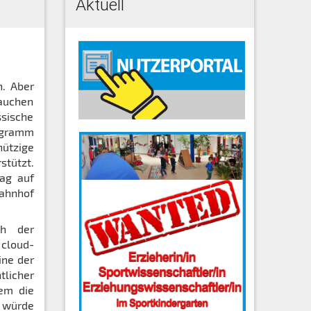
Aktuell
h. Aber
auchen
ssische
ogramm
nützige
tützt.
ag auf
bahnhof
ch der
 cloud-
ine der
tlicher
hem die
t würde