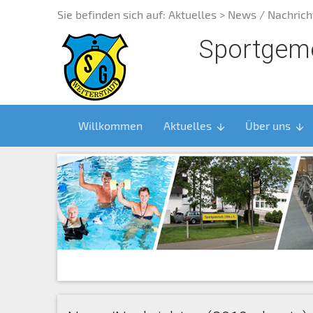
Sie befinden sich auf:
Aktuelles
> News / Nachrich
Sportgeme
Willkommen
Aktuelles
Über uns
arrow_downward
arrow_downward