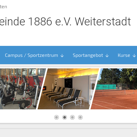
ten
inde 1886 e.V. Weiterstadt
Campus / Sportzentrum
Sportangebot
Kurse
arrow_downward
arrow_downward
arrow_downward