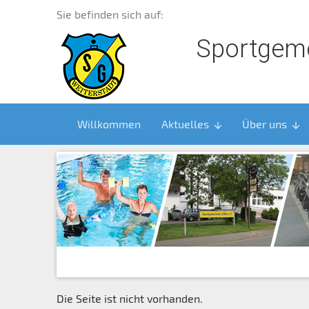
Sie befinden sich auf:
Sportgeme
Willkommen
Aktuelles
Über uns
arrow_downward
arrow_downward
Die Seite ist nicht vorhanden.