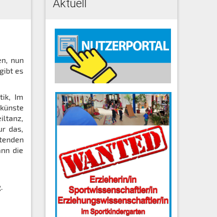
Aktuell
en, nun
gibt es
tik, Im
künste
iltanz,
ur das,
tenden
ann die
.