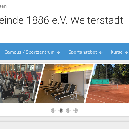
ten
inde 1886 e.V. Weiterstadt
Campus / Sportzentrum
Sportangebot
Kurse
arrow_downward
arrow_downward
arrow_downward