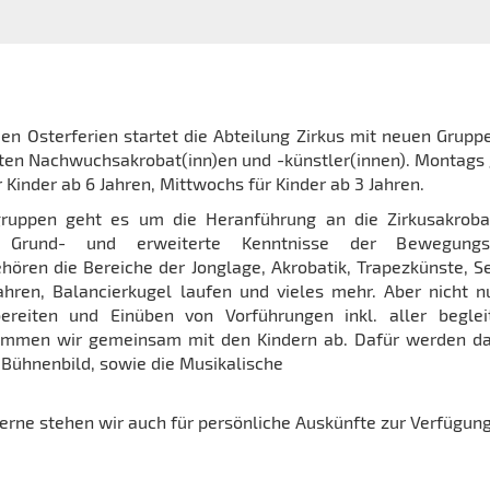
en Osterferien startet die Abteilung Zirkus mit neuen Grupp
sten Nachwuchsakrobat(inn)en und -künstler(innen). Montags 
 Kinder ab 6 Jahren, Mittwochs für Kinder ab 3 Jahren.
gruppen geht es um die Heranführung an die Zirkusakroba
 Grund- und erweiterte Kenntnisse der Bewegungs
hören die Bereiche der Jonglage, Akrobatik, Trapezkünste, Se
ahren, Balancierkugel laufen und vieles mehr. Aber nicht n
reiten und Einüben von Vorführungen inkl. aller beglei
timmen wir gemeinsam mit den Kindern ab. Dafür werden d
Bühnenbild, sowie die Musikalische
gerne stehen wir auch für persönliche Auskünfte zur Verfügung