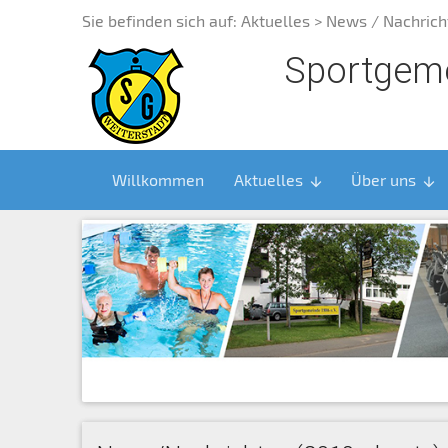
Sie befinden sich auf:
Aktuelles
> News / Nachrich
Sportgeme
Willkommen
Aktuelles
Über uns
arrow_downward
arrow_downward